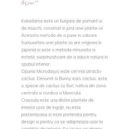
85,00
lei
Kokedama este un bulgare de pamant si
de muschi, construit in jurul unei plante vii.
Aceasta metoda de a pune in valoare
frumusetea unei plante isi are originea in
Japonia si este o metoda minunata si
estetic surprinzatoare de a aduce natura in
spatiul interior.
Opunia Microdasys este cel mai atractiv
cactus. Denumit si Bunny ears cactus, este
o specie de cactus cu flori, nativa din zona
centrala si nordica a Mexicului.
Crassula este una dintre plantele de
interior usor de ingrijit, nu este
pretentioasa si este preferata pentru
design si pentru ca se adapteaza usor la
conditiile din interior. Se spune ca atrage