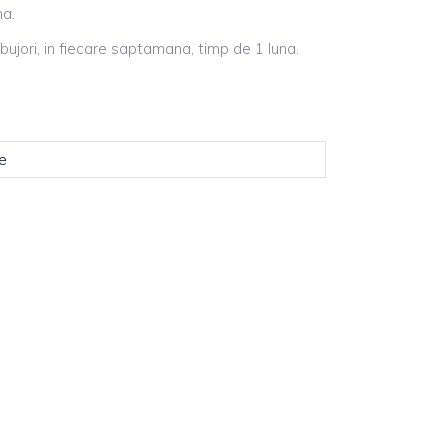
na.
ujori, in fiecare saptamana, timp de 1 luna.
e