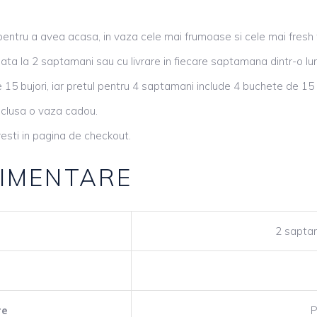
entru a avea acasa, in vaza cele mai frumoase si cele mai fresh fl
data la 2 saptamani sau cu livrare in fiecare saptamana dintr-o lu
15 bujori, iar pretul pentru 4 saptamani include 4 buchete de 15 b
 inclusa o vaza cadou.
esti in pagina de checkout.
LIMENTARE
2 sapta
re
P