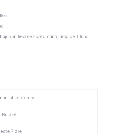
ori.
na.
ujori, in fiecare saptamana, timp de 1 luna.
mani, 4 saptamani
Buchet
este 7 zile