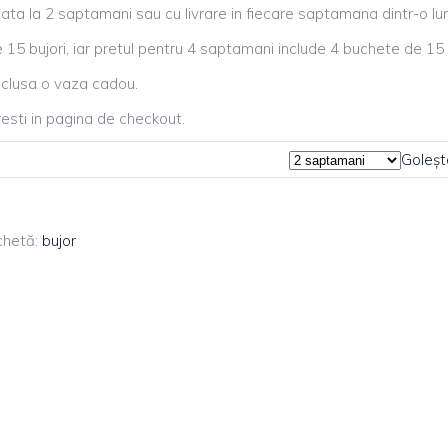
data la 2 saptamani sau cu livrare in fiecare saptamana dintr-o lu
15 bujori, iar pretul pentru 4 saptamani include 4 buchete de 15 b
 inclusa o vaza cadou.
esti in pagina de checkout.
Goleșt
chetă:
bujor