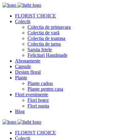
FLORIST CHOICE
Colectii
Colectia de primavara
Colectia de vară
Colectia de toamna
Colectia de iarna
Saruta fetele
Felicitari Handmade
Abonamente
Capsule
Design floral
Plante
Plante cadou
Plante pentru casa
Flori evenimente
Flori botez
Flori nunta
Blog
FLORIST CHOICE
Colectii