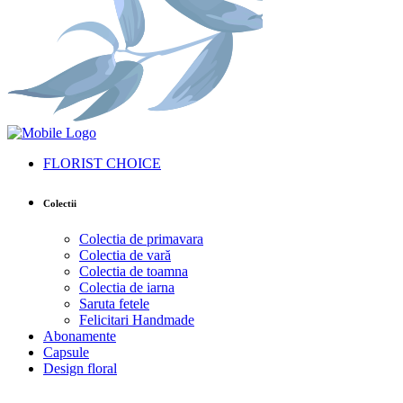
FLORIST CHOICE
Colectii
Colectia de primavara
Colectia de vară
Colectia de toamna
Colectia de iarna
Saruta fetele
Felicitari Handmade
Abonamente
Capsule
Design floral