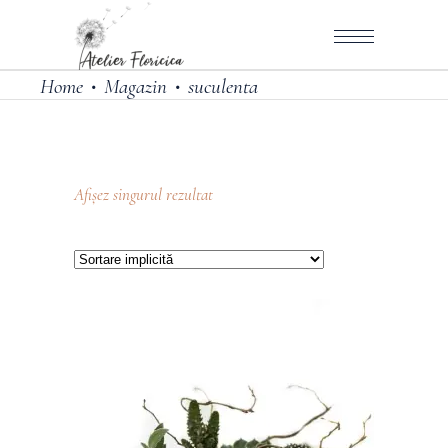
Home
Magazin
suculenta
•
•
Afișez singurul rezultat