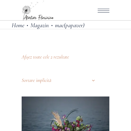
Home
Magazin
mac(papaver)
•
•
Afișez toate cele 2 rezultate
Sortare implicită