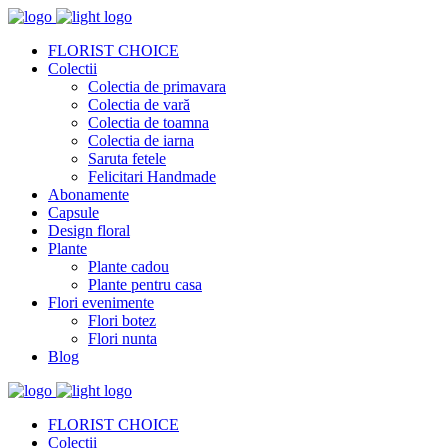
FLORIST CHOICE
Colectii
Colectia de primavara
Colectia de vară
Colectia de toamna
Colectia de iarna
Saruta fetele
Felicitari Handmade
Abonamente
Capsule
Design floral
Plante
Plante cadou
Plante pentru casa
Flori evenimente
Flori botez
Flori nunta
Blog
FLORIST CHOICE
Colectii