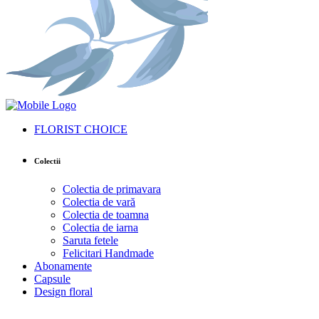
FLORIST CHOICE
Colectii
Colectia de primavara
Colectia de vară
Colectia de toamna
Colectia de iarna
Saruta fetele
Felicitari Handmade
Abonamente
Capsule
Design floral