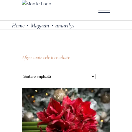
Home
Magazin
amarilys
•
•
Afișez toate cele 6 rezultate