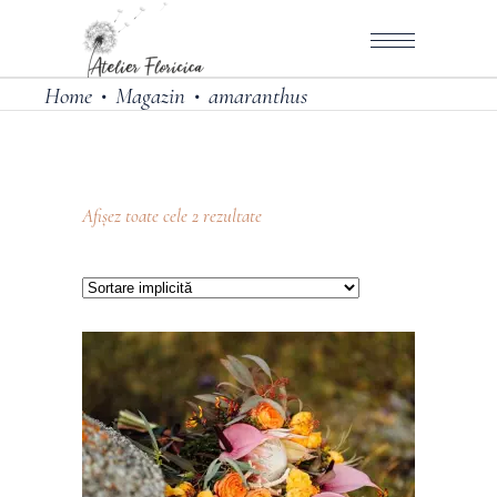
Home
Magazin
amaranthus
•
•
Afișez toate cele 2 rezultate